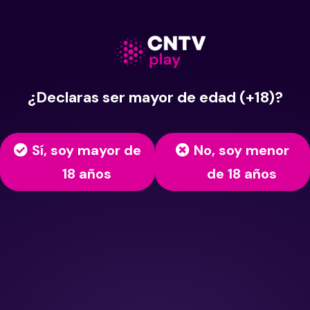
¿Declaras ser mayor de edad (+18)?
Sí, soy mayor de
No, soy menor
18 años
de 18 años