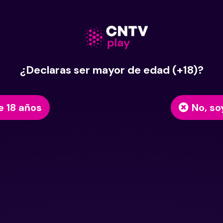
¿Declaras ser mayor de edad (+18)?
e 18 años
No, so