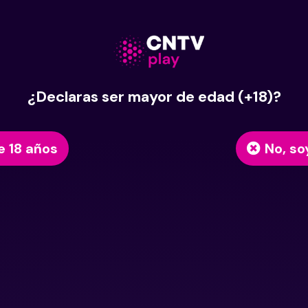
¿Declaras ser mayor de edad (+18)?
e 18 años
No, so