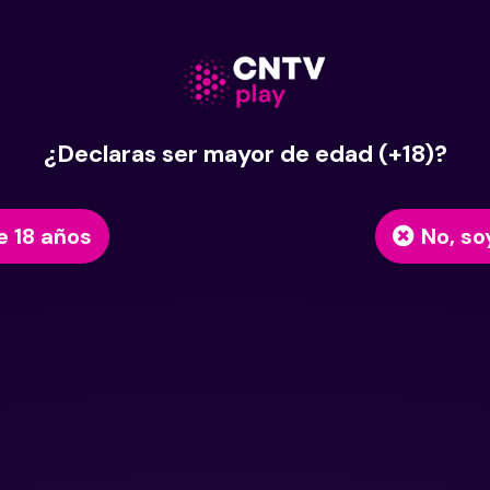
¿Declaras ser mayor de edad (+18)?
e 18 años
No, so