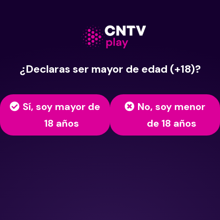
¿Declaras ser mayor de edad (+18)?
Sí, soy mayor de
No, soy menor
18 años
de 18 años