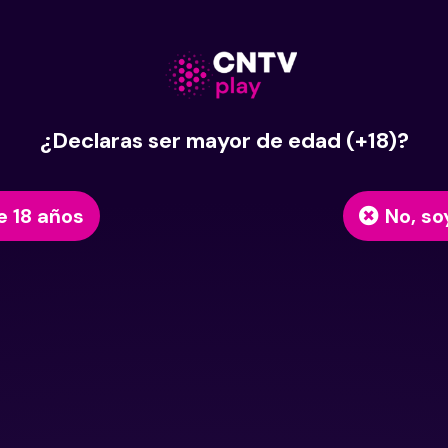
¿Declaras ser mayor de edad (+18)?
e 18 años
No, so