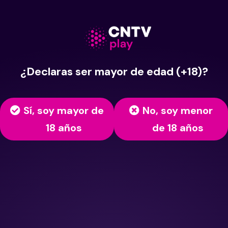
¿Declaras ser mayor de edad (+18)?
Sí, soy mayor de
No, soy menor
18 años
de 18 años