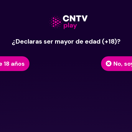
¿Declaras ser mayor de edad (+18)?
e 18 años
No, so