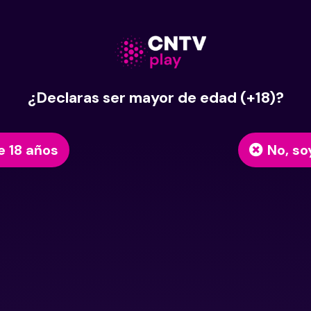
¿Declaras ser mayor de edad (+18)?
e 18 años
No, so