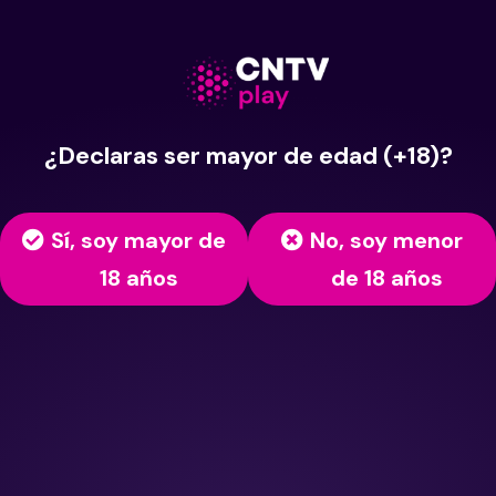
¿Declaras ser mayor de edad (+18)?
Sí, soy mayor de
No, soy menor
18 años
de 18 años