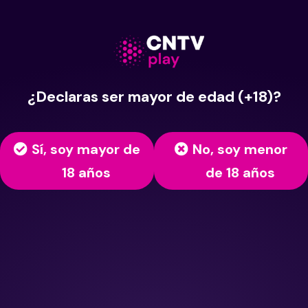
¿Declaras ser mayor de edad (+18)?
Sí, soy mayor de
No, soy menor
18 años
de 18 años