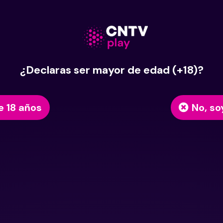
¿Declaras ser mayor de edad (+18)?
e 18 años
No, so