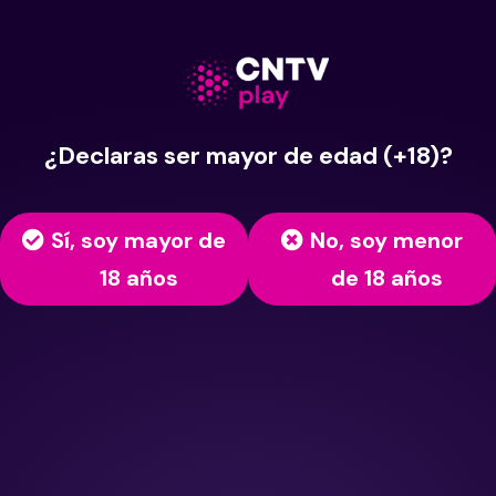
¿Declaras ser mayor de edad (+18)?
Sí, soy mayor de
No, soy menor
18 años
de 18 años