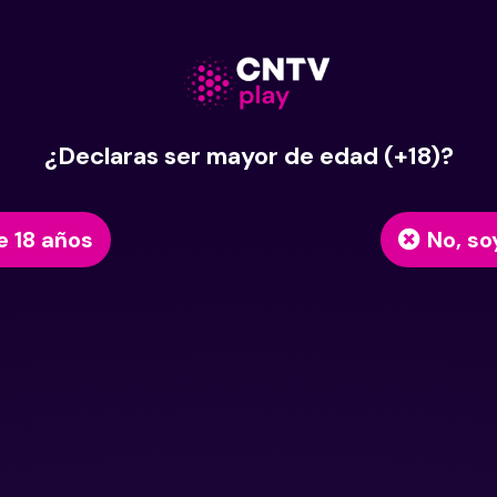
¿Declaras ser mayor de edad (+18)?
e 18 años
No, so