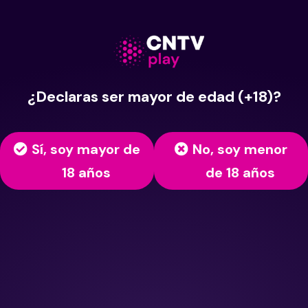
¿Declaras ser mayor de edad (+18)?
Sí, soy mayor de
No, soy menor
18 años
de 18 años