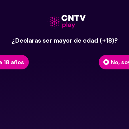
¿Declaras ser mayor de edad (+18)?
e 18 años
No, so