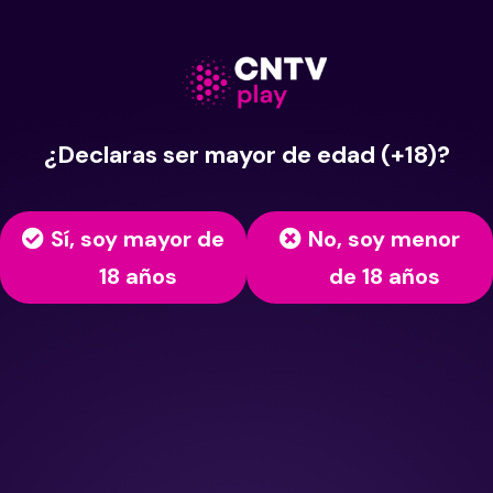
¿Declaras ser mayor de edad (+18)?
Sí, soy mayor de
No, soy menor
18 años
de 18 años