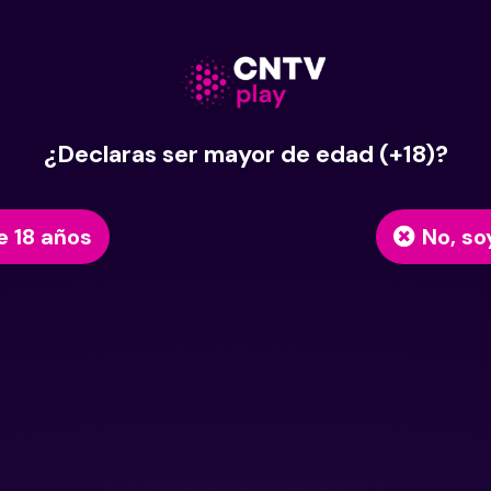
¿Declaras ser mayor de edad (+18)?
e 18 años
No, so