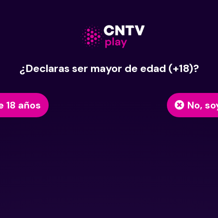
¿Declaras ser mayor de edad (+18)?
e 18 años
No, so