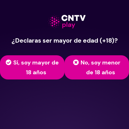
¿Declaras ser mayor de edad (+18)?
Sí, soy mayor de
No, soy menor
18 años
de 18 años