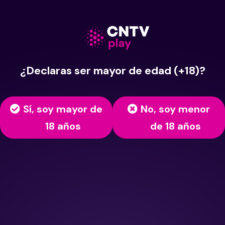
¿Declaras ser mayor de edad (+18)?
Sí, soy mayor de
No, soy menor
18 años
de 18 años