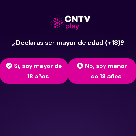
¿Declaras ser mayor de edad (+18)?
Sí, soy mayor de
No, soy menor
18 años
de 18 años