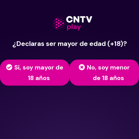
¿Declaras ser mayor de edad (+18)?
Sí, soy mayor de
No, soy menor
18 años
de 18 años