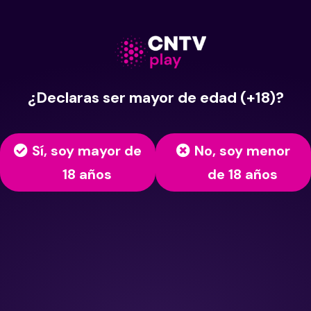
¿Declaras ser mayor de edad (+18)?
Sí, soy mayor de
No, soy menor
18 años
de 18 años