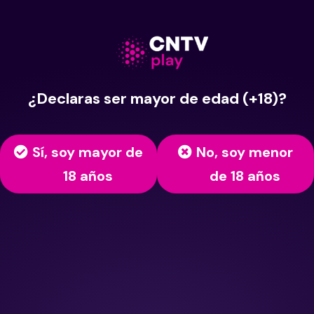
¿Declaras ser mayor de edad (+18)?
Sí, soy mayor de
No, soy menor
18 años
de 18 años