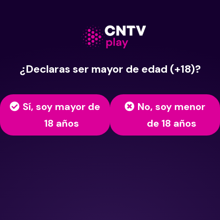
¿Declaras ser mayor de edad (+18)?
Sí, soy mayor de
No, soy menor
18 años
de 18 años