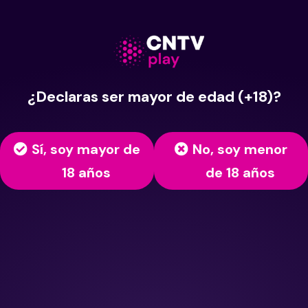
¿Declaras ser mayor de edad (+18)?
Sí, soy mayor de
No, soy menor
18 años
de 18 años