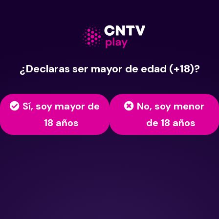
¿Declaras ser mayor de edad (+18)?
Sí, soy mayor de
No, soy menor
18 años
de 18 años