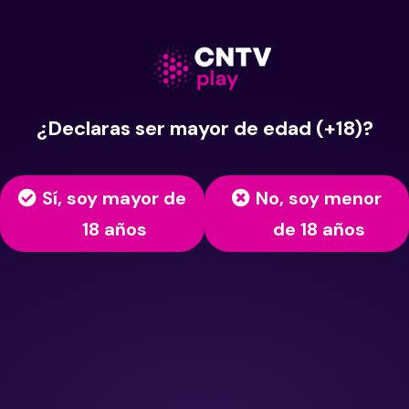
¿Declaras ser mayor de edad (+18)?
Sí, soy mayor de
No, soy menor
18 años
de 18 años