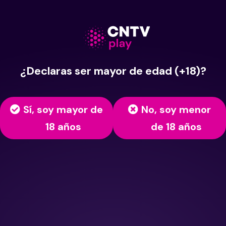
¿Declaras ser mayor de edad (+18)?
Sí, soy mayor de
No, soy menor
18 años
de 18 años