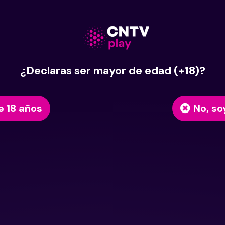
¿Declaras ser mayor de edad (+18)?
e 18 años
No, so