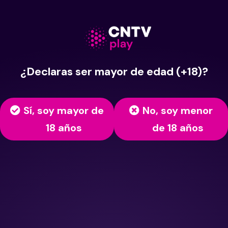
¿Declaras ser mayor de edad (+18)?
Sí, soy mayor de
No, soy menor
18 años
de 18 años