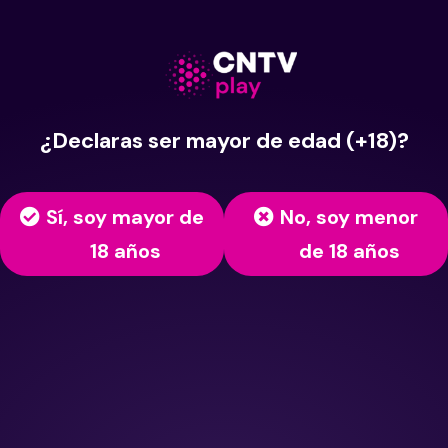
¿Declaras ser mayor de edad (+18)?
Sí, soy mayor de
No, soy menor
18 años
de 18 años