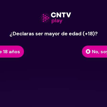
¿Declaras ser mayor de edad (+18)?
e 18 años
No, so