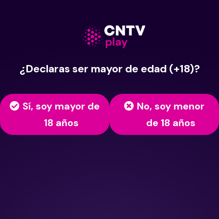
¿Declaras ser mayor de edad (+18)?
Sí, soy mayor de
No, soy menor
18 años
de 18 años