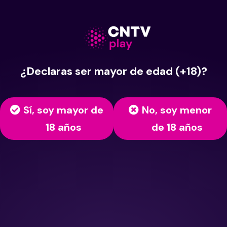
¿Declaras ser mayor de edad (+18)?
Sí, soy mayor de
No, soy menor
18 años
de 18 años