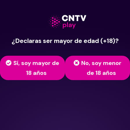
¿Declaras ser mayor de edad (+18)?
Sí, soy mayor de
No, soy menor
18 años
de 18 años