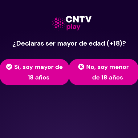
¿Declaras ser mayor de edad (+18)?
Sí, soy mayor de
No, soy menor
18 años
de 18 años