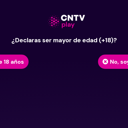
¿Declaras ser mayor de edad (+18)?
e 18 años
No, so