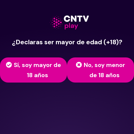
¿Declaras ser mayor de edad (+18)?
Sí, soy mayor de
No, soy menor
18 años
de 18 años