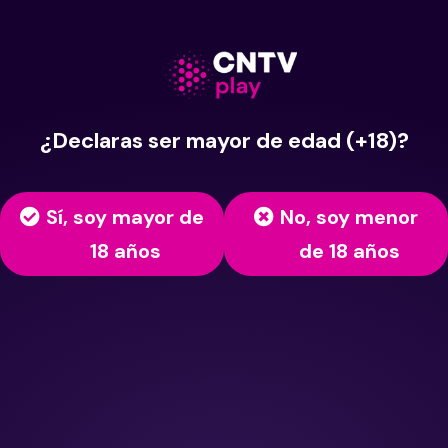
¿Declaras ser mayor de edad (+18)?
Sí, soy mayor de
No, soy menor
18 años
de 18 años